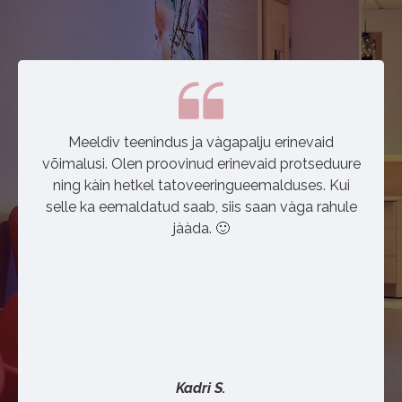
Meeldiv teenindus ja vàgapalju erinevaid
võimalusi. Olen proovinud erinevaid protseduure
ning kàin hetkel tatoveeringueemalduses. Kui
selle ka eemaldatud saab, siis saan vàga rahule
jààda. 🙂
Kadri S.