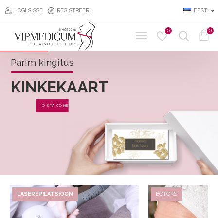
LOGI SISSE
REGISTREERI
EESTI
0
0
Parim kingitus
KINKEKAART
OSTA KOHE
LASEREPILATSIOON
BOTOKS