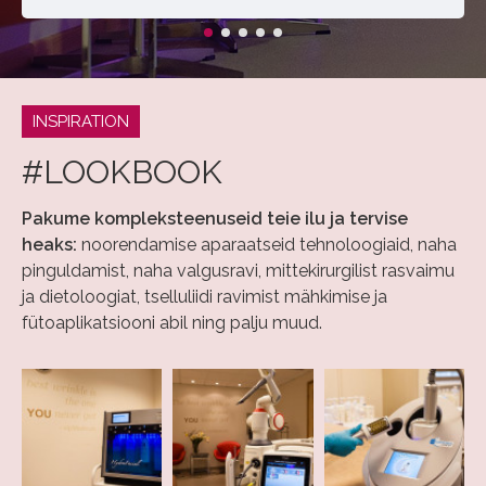
INSPIRATION
#LOOKBOOK
Pakume kompleksteenuseid teie ilu ja tervise
heaks:
noorendamise aparaatseid tehnoloogiaid, naha
pinguldamist, naha valgusravi, mittekirurgilist rasvaimu
ja dietoloogiat, tselluliidi ravimist mähkimise ja
fütoaplikatsiooni abil ning palju muud.