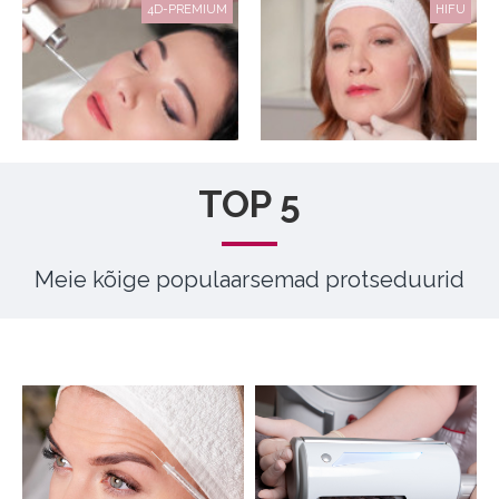
4D-PREMIUM
HIFU
TOP 5
Meie kõige populaarsemad protseduurid